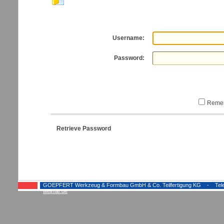
Username:
Password:
Reme
Retrieve Password
GOEPFERT Werkzeug & Formbau GmbH & Co. Teilfertigung KG - Telefon:
weimar.de