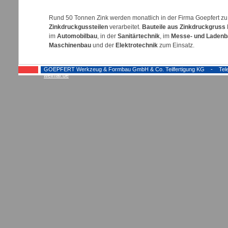
Rund 50 Tonnen Zink werden monatlich in der Firma Goepfert zu
Zinkdruckgussteilen
verarbeitet.
Bauteile aus Zinkdruckgruss
im
Automobilbau
, in der
Sanitärtechnik
, im
Messe- und Ladenb
Maschinenbau
und der
Elektrotechnik
zum Einsatz.
GOEPFERT Werkzeug & Formbau GmbH & Co. Teilfertigung KG - Telefon:
weimar.de