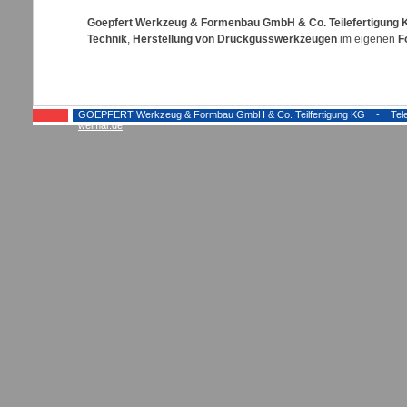
Goepfert Werkzeug & Formenbau GmbH & Co. Teilefertigung 
Technik
,
Herstellung von Druckgusswerkzeugen
im eigenen
F
GOEPFERT Werkzeug & Formbau GmbH & Co. Teilfertigung KG - Telefon:
weimar.de